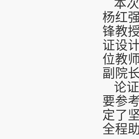
本
杨红
锋教
证设
位教
副院
论
要参
定了
全程